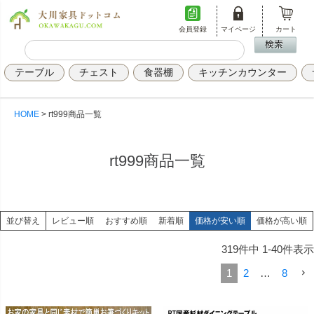
会員登録
マイページ
カート
テーブル
チェスト
食器棚
キッチンカウンター
HOME
rt999商品一覧
rt999商品一覧
並び替え
レビュー順
おすすめ順
新着順
価格が安い順
価格が高い順
319
件中
1
-
40
件表示
1
2
…
8