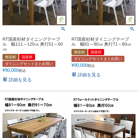
RT国産杉材ダイニングテーブ
RT国産杉材ダイニングテーブ
ル 幅111～120㎝ 奥行51～60
ル 幅81～90㎝ 奥行71～80㎝
㎝
無垢材
国産材
無垢材
国産材
ダイニングセットまとめ買い
ダイニングセットまとめ買い
¥
90,000
税込
¥
90,000
税込
詳細を見る
詳細を見る