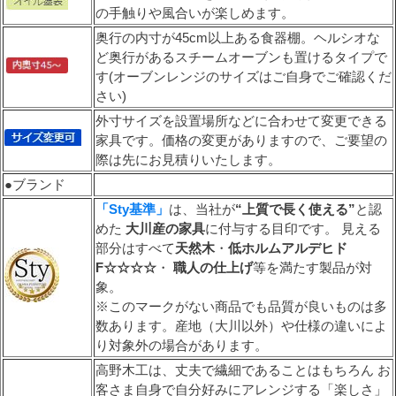
の手触りや風合いが楽しめます。
奥行の内寸が45cm以上ある食器棚。ヘルシオな
ど奥行があるスチームオーブンも置けるタイプで
す(オーブンレンジのサイズはご自身でご確認くだ
さい)
外寸サイズを設置場所などに合わせて変更できる
家具です。価格の変更がありますので、ご要望の
際は先にお見積りいたします。
●ブランド
「Sty基準」
は、当社が
“上質で長く使える”
と認
めた
大川産の家具
に付与する目印です。 見える
部分はすべて
天然木
・
低ホルムアルデヒド
F☆☆☆☆
・
職人の仕上げ
等を満たす製品が対
象。
※このマークがない商品でも品質が良いものは多
数あります。産地（大川以外）や仕様の違いによ
り対象外の場合があります。
高野木工は、丈夫で繊細であることはもちろん お
客さま自身で自分好みにアレンジする「楽しさ」