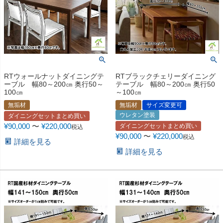
RTウォールナットダイニングテ
RTブラックチェリーダイニング
ーブル 幅80～200㎝ 奥行50～
テーブル 幅80～200㎝ 奥行50
100㎝
～100㎝
無垢材
無垢材
サイズ変更可
ウレタン塗装
ダイニングセットまとめ買い
¥
90,000
〜
¥
220,000
ダイニングセットまとめ買い
税込
¥
90,000
〜
¥
220,000
税込
詳細を見る
詳細を見る