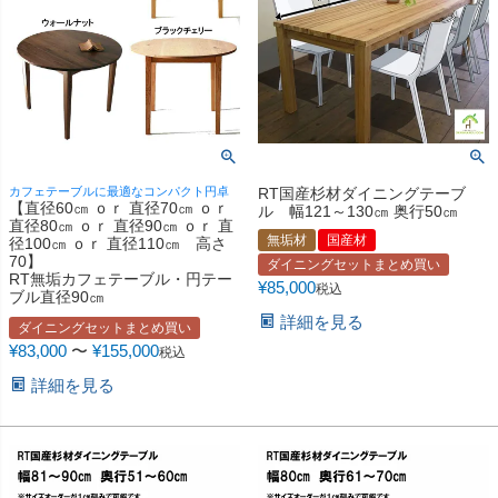
カフェテーブルに最適なコンパクト円卓
RT国産杉材ダイニングテーブ
【直径60㎝ ｏｒ 直径70㎝ ｏｒ
ル 幅121～130㎝ 奥行50㎝
直径80㎝ ｏｒ 直径90㎝ ｏｒ 直
無垢材
国産材
径100㎝ ｏｒ 直径110㎝ 高さ
70】
ダイニングセットまとめ買い
RT無垢カフェテーブル・円テー
¥
85,000
税込
ブル直径90㎝
詳細を見る
ダイニングセットまとめ買い
¥
83,000
〜
¥
155,000
税込
詳細を見る