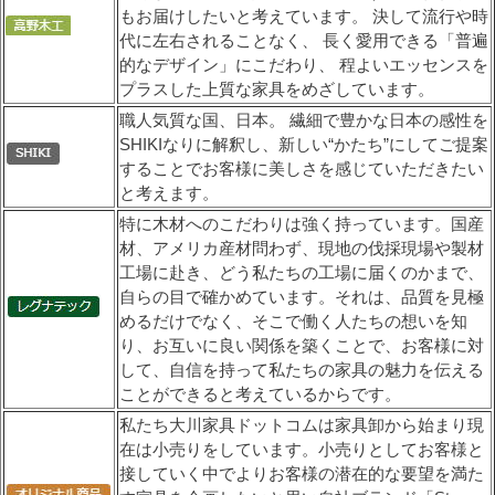
もお届けしたいと考えています。 決して流行や時
代に左右されることなく、 長く愛用できる「普遍
的なデザイン」にこだわり、 程よいエッセンスを
プラスした上質な家具をめざしています。
職人気質な国、日本。 繊細で豊かな日本の感性を
SHIKIなりに解釈し、新しい“かたち”にしてご提案
することでお客様に美しさを感じていただきたい
と考えます。
特に木材へのこだわりは強く持っています。国産
材、アメリカ産材問わず、現地の伐採現場や製材
工場に赴き、どう私たちの工場に届くのかまで、
自らの目で確かめています。それは、品質を見極
めるだけでなく、そこで働く人たちの想いを知
り、お互いに良い関係を築くことで、お客様に対
して、自信を持って私たちの家具の魅力を伝える
ことができると考えているからです。
私たち大川家具ドットコムは家具卸から始まり現
在は小売りをしています。小売りとしてお客様と
接していく中でよりお客様の潜在的な要望を満た