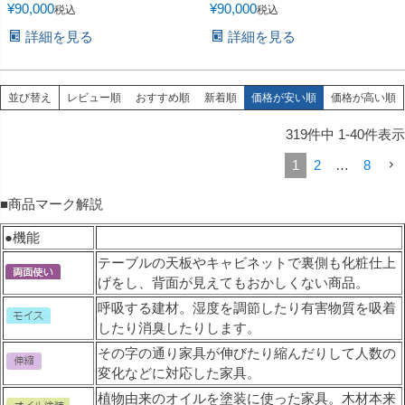
¥
90,000
¥
90,000
税込
税込
詳細を見る
詳細を見る
並び替え
レビュー順
おすすめ順
新着順
価格が安い順
価格が高い順
319
件中
1
-
40
件表示
1
2
…
8
■商品マーク解説
●機能
テーブルの天板やキャビネットで裏側も化粧仕上
げをし、背面が見えてもおかしくない商品。
呼吸する建材。湿度を調節したり有害物質を吸着
したり消臭したりします。
その字の通り家具が伸びたり縮んだりして人数の
変化などに対応した家具。
植物由来のオイルを塗装に使った家具。木材本来