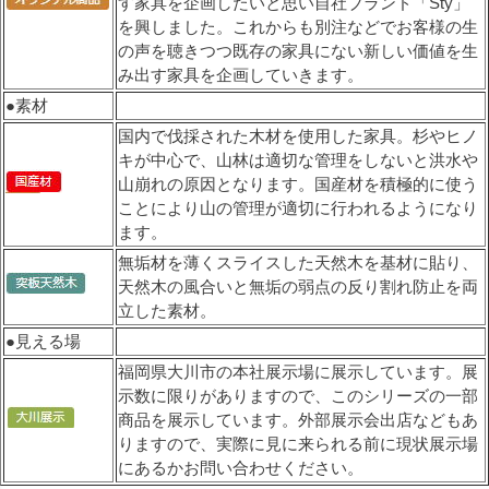
す家具を企画したいと思い自社ブランド「Sty」
を興しました。これからも別注などでお客様の生
の声を聴きつつ既存の家具にない新しい価値を生
み出す家具を企画していきます。
●素材
国内で伐採された木材を使用した家具。杉やヒノ
キが中心で、山林は適切な管理をしないと洪水や
山崩れの原因となります。国産材を積極的に使う
ことにより山の管理が適切に行われるようになり
ます。
無垢材を薄くスライスした天然木を基材に貼り、
天然木の風合いと無垢の弱点の反り割れ防止を両
立した素材。
●見える場
福岡県大川市の本社展示場に展示しています。展
示数に限りがありますので、このシリーズの一部
商品を展示しています。外部展示会出店などもあ
りますので、実際に見に来られる前に現状展示場
にあるかお問い合わせください。