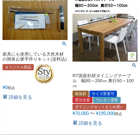
家具にも使用している天然木材
の簡単お箸手作りキット(送料込)
オリジナル商品
RT国産杉材ダイニングテーブ
ル 幅80～200㎝ 奥行50～100
㎝
¥
0
税込
無垢材
サイズ変更可
詳細を見る
受注生産
ウレタン塗装
ダイニングセットまとめ買い
¥
70,000
〜
¥
195,000
税込
詳細を見る