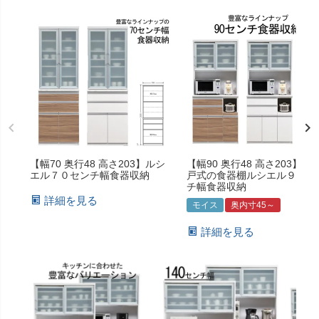
【幅70 奥行48 高さ203】ルシ
【幅90 奥行48 高さ203】引
エル７０センチ幅食器収納
戸式の食器棚ルシエル９０セ
チ幅食器収納
詳細を見る
モイス
奥内寸45～
詳細を見る