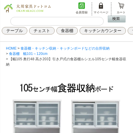
会員登録
マイページ
カート
テーブル
チェスト
食器棚
キッチンカウンター
HOME
食器棚・キッチン収納・キッチンボードなどの台所収納
食器棚 幅101～120cm
【幅105 奥行48 高さ203】引き戸式の食器棚ルシエル105センチ幅食器収
納