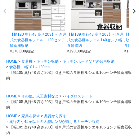
【幅120 奥行48 高さ203】引き戸
【幅139 奥行48 高さ203】引き戸
【幅90 
式の食器棚ルシエル 120センチ
式の食器棚ルシエル140センチ幅
式の食器
幅食器収納
食器収納
食器収納
¥
170,000
¥
190,000
¥
130,00
(税込)
(税込)
HOME
食器棚・キッチン収納・キッチンボードなどの台所収納
食器棚 幅101～120cm
【幅105 奥行48 高さ203】引き戸式の食器棚ルシエル105センチ幅食器収
納
HOME
その他、人工素材など
ハイグロスシート
【幅105 奥行48 高さ203】引き戸式の食器棚ルシエル105センチ幅食器収
納
HOME
家具を探す
奥行から探す
奥行内寸45㎝以上の大型レンジが置けるキッチン収納
【幅105 奥行48 高さ203】引き戸式の食器棚ルシエル105センチ幅食器収
納