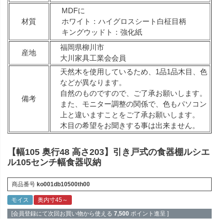
MDFに
材質
ホワイト：ハイグロスシート白柾目柄
キングウッドト：強化紙
福岡県柳川市
産地
大川家具工業会会員
天然木を使用しているため、1品1品木目、色
などが異なります。
自然のものですので、ご了承お願いします。
備考
また、モニター調整の関係で、色もパソコン
上と違いますことをご了承お願いします。
木目の希望をお聞きする事は出来ません。
【幅105 奥行48 高さ203】引き戸式の食器棚ルシエ
ル105センチ幅食器収納
商品番号
ko001db10500th00
モイス
奥内寸45～
[会員登録にて次回お買い物から使える
7,500
ポイント進呈 ]