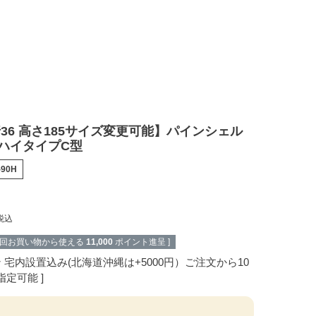
行36 高さ185サイズ変更可能】パインシェル
チハイタイプC型
-90H
税込
次回お買い物から使える
11,000
ポイント進呈 ]
ン
宅内設置込み(北海道沖縄は+5000円）ご注文から10
指定可能