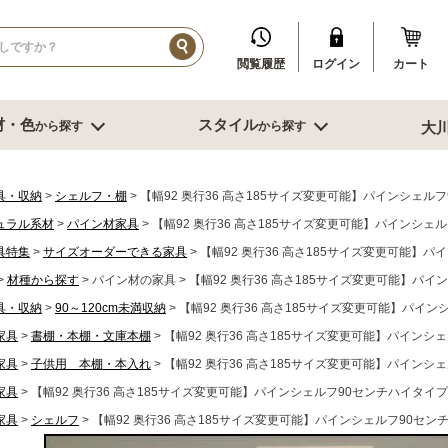
閲覧履歴
ログイン
カート
材・色
スタイル
から探す
から探す
大
イル
ダークブラウン系
ブルックリン
その他、人口素材
その他季節特集や用途から探す
ブル
リビング収納
寝室・書
具・収納
シェルフ・棚
【幅92 奥行36 高さ185サイズ変更可能】パインシェル
ュラル系材
パイン材家具
【幅92 奥行36 高さ185サイズ変更可能】パインシェ
センチ台
幅～60cm未満
デスク
具特集
サイズオーダーできる家具
【幅92 奥行36 高さ185サイズ変更可能】
センチ台
幅60～80cm未満
書棚
センチ台
材種から探す
パイン材の家具
幅80cm台
【幅92 奥行36 高さ185サイズ変更可能】パ
ミラー
ーダーテーブル
幅90～120cm未満
スツール
具・収納
90～120cm未満収納
【幅92 奥行36 高さ185サイズ変更可能】パイ
もっと見る
幅120～150cm未満
鏡台
家具
書棚・本棚・文庫本棚
【幅92 奥行36 高さ185サイズ変更可能】パインシ
幅120～150cm未満
クローゼット
家具
子供用 本棚・本入れ
【幅92 奥行36 高さ185サイズ変更可能】パインシ
ニング家具
幅150cm以上
ベッド
ソファー
サイドテーブ
家具
【幅92 奥行36 高さ185サイズ変更可能】パインシェルフ90センチハイタイ
センターテーブル
ブル
グチェアー
家具
シェルフ
【幅92 奥行36 高さ185サイズ変更可能】パインシェルフ90セン
こたつ