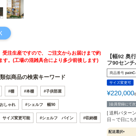
く
、受注生産ですので、 ご注文からお届けまで約
【幅92 奥
ます。(工場の混雑具合により多少前後します)
フ90セン
商品番号
painC
類似商品の検索キーワード
サイズ変更可
#棚
#本棚
#子供部屋
¥
220,000
[会員登録にて
 おしゃれ
#シェルフ 幅90
送料パター
 サイズ変更可能
#シェルフ パイン
#収納棚
日～で日にち
配送選択