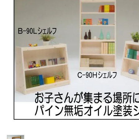
ラグ・カーペット・畳
子ども部
ンター
飾り棚
グセット
本棚・本入れ
和室家具
チン収納
シェルフ
衣類収納
座卓
チェスト
～100cm
茶棚・サイドボード
テーブル椅子
1～120cm
押し入れ収納
デスク
カウンター
ちゃぶ台
２段ベッド
ー下収納
もっと見る