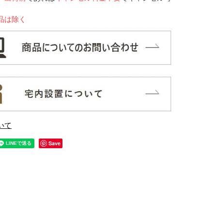
品は除く
いて
Save
フ