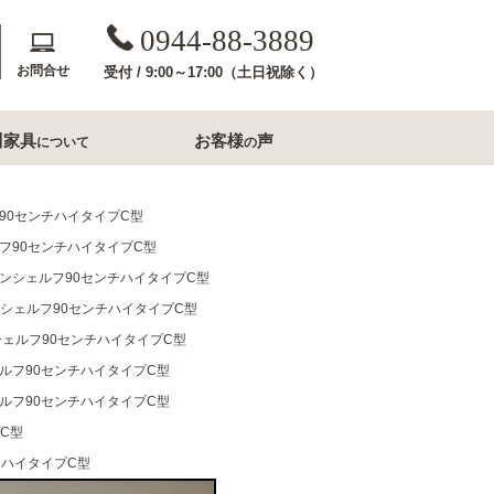
0944-88-3889
お問合せ
受付 / 9:00～17:00（土日祝除く）
川家具
お客様
声
について
の
斎収納
玄関用家具
フ90センチハイタイプC型
ルフ90センチハイタイプC型
コンソールテーブル
パインシェルフ90センチハイタイプC型
下駄箱
インシェルフ90センチハイタイプC型
洗面所家具
ンシェルフ90センチハイタイプC型
ェルフ90センチハイタイプC型
内収納
すき間収納幅20cm台
ェルフ90センチハイタイプC型
すき間収納幅30cm台
ル・ナイトテー
プC型
すき間収納幅40cm台
チハイタイプC型
フレームミラー