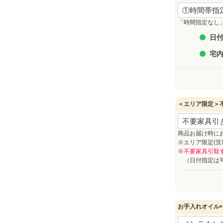
(
必
須
「時間指定なし
)
日付
宅
＜エリア限定＞
商品お届け時に
※エリア限定(
※
不要家具引取
（日付指定は可
お手入れオイル
(