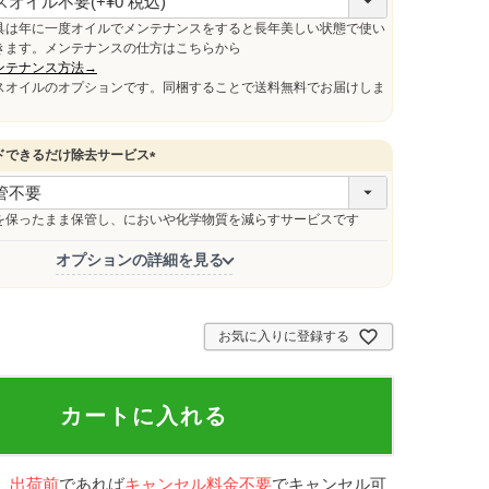
必
須
具は年に一度オイルでメンテナンスをすると長年美しい状態で使い
きます。メンテナンスの仕方はこちらから
ンテナンス方法→
スオイルのオプションです。同梱することで送料無料でお届けしま
ドできるだけ除去サービス
(
必
須
を保ったまま保管し、においや化学物質を減らすサービスです
)
オプションの詳細を見る
お気に入りに登録する
カートに入れる
、
出荷前
であれば
キャンセル料金不要
でキャンセル可