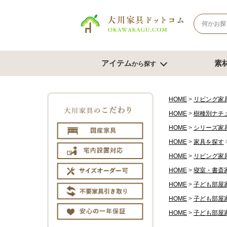
アイテム
素
から探す
ナチュラル系
北欧風スタイル
ブラウン系
モダンスタ
テレビボード
テー
HOME
リビング家
HOME
樹種別ナチ
幅180cm台
幅120
HOME
シリーズ家
幅150cm台
幅150
コーナーテレビ台
HOME
家具を探す
幅180
テレビチェスト
サイズオ
HOME
リビング家
もっと見る
HOME
寝室・書斎
HOME
子ども部屋
チェスト・たんす
ダイ
HOME
子ども部屋
チェスト幅61cm～80cm
ダイニン
HOME
子ども部屋
チェスト幅81cm～100cm
ベンチ