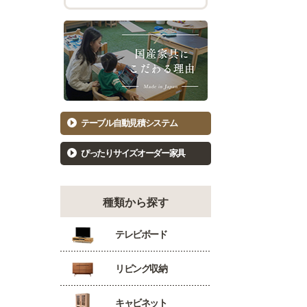
チェスト幅101cm～120cm
バーカウ
着物たんす
ダイニン
もっと見る
キッ
洋服たんす
食器棚81
洋服タンス幅61～80cm
食器棚10
洋服タンス幅81～100cm
キッチン
テーブル自動見積システム
洋服タンス幅101～120cm
カウンタ
ぴったりサイズオーダー家具
種類から探す
テレビボード
リビング収納
キャビネット