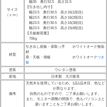
幅35 奥行32.5 高さ31.5
【引き出し内寸】
サイズ
幅23.5 奥行30.5 高さ16(1段目)
（ｃｍ）
幅23.5 奥行30.5 高さ16(2段目)
幅23.5 奥行30.5 高さ16(3段目)
幅23.5 奥行30.5 高さ15(4段目)
【天板耐荷重】
70kg
引き出し前板・扉取っ手 ホワイトオーク無垢
材
材質
扉・天板・側板 ホワイトオーク
つき
板
塗装
ウレタン塗装
産地
日本製 大川家具
天然木を使用しているため、1品1品木目、色など
が異なります。
備考
自然のものですので、ご了承お願いします。
また、モニター調整の関係で、色もパソコン上と
違いますことをご了承お願いします。