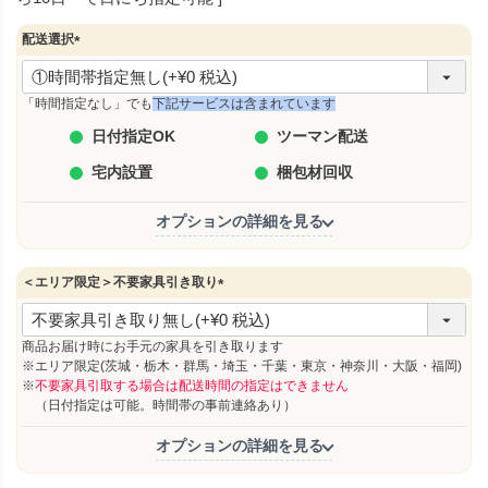
配送選択
(
必
須
「時間指定なし」でも
下記サービスは含まれています
)
日付指定OK
ツーマン配送
宅内設置
梱包材回収
オプションの詳細を見る
＜エリア限定＞不要家具引き取り
(
必
須
商品お届け時にお手元の家具を引き取ります
)
※エリア限定(茨城・栃木・群馬・埼玉・千葉・東京・神奈川・大阪・福岡)
※
不要家具引取する場合は配送時間の指定はできません
（日付指定は可能。時間帯の事前連絡あり）
オプションの詳細を見る