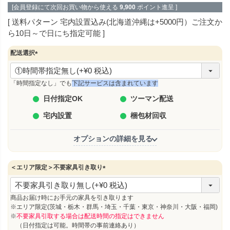
[会員登録にて次回お買い物から使える
9,900
ポイント進呈 ]
送料パターン
宅内設置込み(北海道沖縄は+5000円）ご注文か
ら10日～で日にち指定可能
配送選択
(
必
須
「時間指定なし」でも
下記サービスは含まれています
)
日付指定OK
ツーマン配送
宅内設置
梱包材回収
オプションの詳細を見る
＜エリア限定＞不要家具引き取り
(
必
須
商品お届け時にお手元の家具を引き取ります
)
※エリア限定(茨城・栃木・群馬・埼玉・千葉・東京・神奈川・大阪・福岡)
※
不要家具引取する場合は配送時間の指定はできません
（日付指定は可能。時間帯の事前連絡あり）