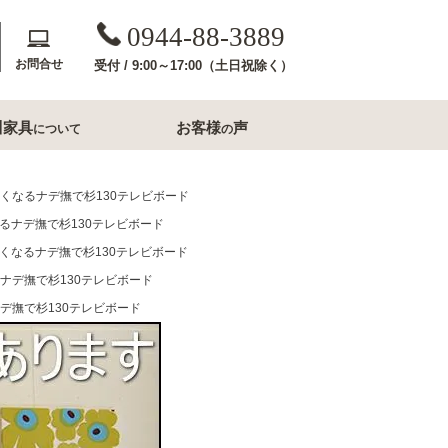
0944-88-3889
お問合せ
受付 / 9:00～17:00（土日祝除く）
川家具
お客様
声
について
の
斎収納
玄関用家具
したくなるナデ撫で杉130テレビボード
なるナデ撫で杉130テレビボード
コンソールテーブル
したくなるナデ撫で杉130テレビボード
下駄箱
るナデ撫で杉130テレビボード
洗面所家具
ナデ撫で杉130テレビボード
内収納
すき間収納幅20cm台
すき間収納幅30cm台
ル・ナイトテー
すき間収納幅40cm台
フレームミラー