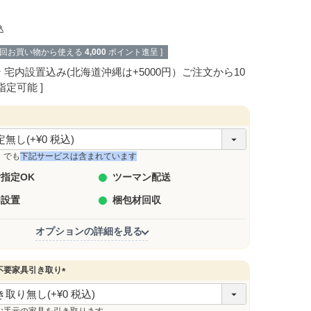
込
次回お買い物から使える
4,000
ポイント進呈 ]
ン
宅内設置込み(北海道沖縄は+5000円）ご注文から10
指定可能
」でも
下記サービスは含まれています
指定OK
ツーマン配送
内設置
梱包材回収
オプションの詳細を見る
不要家具引き取り
(
必
須