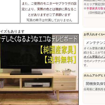
商品お届け時に
また、ご使用のモニターやブラウザの設
※エリア限定(
※
不要家具引取
定により、実際の色とは微妙に異なるこ
（日付指定は可
とがありますがご了承願います
写真の椅子は付属しておりません
イズもあります
お手入れオイル
(
オイル塗装の家
)
続けることがで
オイル塗装のメ
そのメンテナン
す。
ホルムアルデヒ
出荷前に通気性