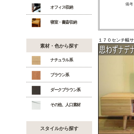
備考
オフィス収納
寝室・書斎収納
１７０センチ幅サ
素材・色から探す
ナチュラル系
ブラウン系
ダークブラウン系
その他、人口素材
スタイルから探す