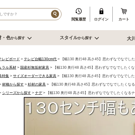
閲覧履歴
ログイン
カート
材・色
スタイル
から探す
から探す
大
イル
ダークブラウン系
ブルックリン
その他、人口素材
その他季節特集や用途から探す
ブル
リビング収納
寝室・書
テレビボード
テレビ台幅130cm代
【幅130 奥行48 高さ45】思わずなでなで
ュラル系材
国産杉無垢材家具
【幅130 奥行48 高さ45】思わずなでなでしたく
センチ台
幅～60cm未満
デスク
具特集
サイズオーダーできる家具
【幅130 奥行48 高さ45】思わずなでなで
センチ台
幅60～80cm未満
書棚
センチ台
材種から探す
杉材の家具
幅80cm台
【幅130 奥行48 高さ45】思わずなでなでしたくな
ミラー
ーダーテーブル
幅90～120cm未満
スツール
シリーズから探す
ナデ
【幅130 奥行48 高さ45】思わずなでなでしたくなる
もっと見る
幅120～150cm未満
鏡台
幅120～150cm未満
クローゼット
ニング家具
幅150cm以上
ベッド
ソファー
サイドテーブ
センターテーブル
ブル
グチェアー
こたつ