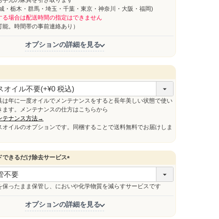
お手元の家具を引き取ります
)
茨城・栃木・群馬・埼玉・千葉・東京・神奈川・大阪・福岡)
する場合は配送時間の指定はできません
能。時間帯の事前連絡あり）
オプションの詳細を見る
必
須
具は年に一度オイルでメンテナンスをすると長年美しい状態で使い
きます。メンテナンスの仕方はこちらから
ンテナンス方法→
スオイルのオプションです。同梱することで送料無料でお届けしま
ドできるだけ除去サービス
(
必
須
を保ったまま保管し、においや化学物質を減らすサービスです
)
オプションの詳細を見る