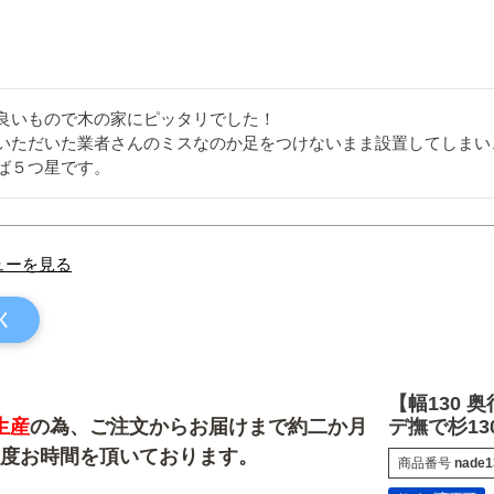
良いもので木の家にピッタリでした！

いただいた業者さんのミスなのか足をつけないまま設置してしまい
ば５つ星です。
ューを見る
く
【幅130 
生産
の為、ご注文からお届けまで約二か月
デ撫で杉1
度お時間を頂いております。
商品番号
nade1