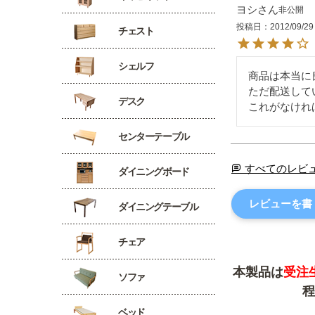
ヨシ
非公開
投稿日
2012/09/29
チェスト
シェルフ
商品は本当に
ただ配送して
デスク
これがなけれ
センターテーブル
すべてのレビ
ダイニングボード
レビューを書
ダイニングテーブル
チェア
本製品は
受注
ソファ
程
ベッド