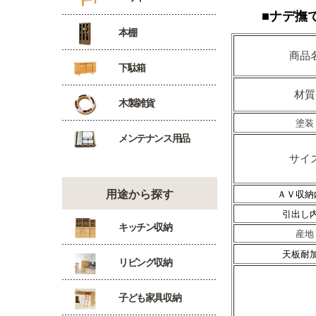
■ナデ撫
本棚
商品
下駄箱
材質
木製雑貨
塗装
メンテナンス用品
サイ
用途から探す
ＡＶ収納
引出し
キッチン収納
産地
天板耐
リビング収納
子ども家具収納