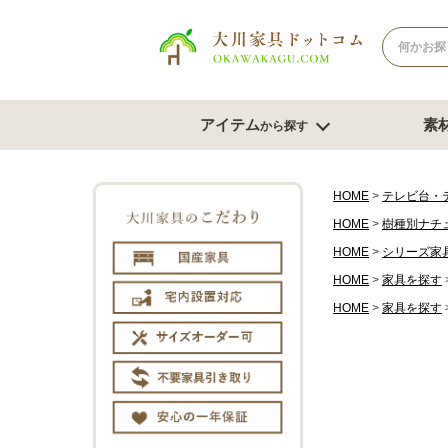
アイテム
素
から探す
ナチュラル系
北欧風スタイル
ブラウン系
モダンスタ
テレビボード
テー
HOME
テレビ台・
HOME
樹種別ナチ
幅180cm台
幅120
HOME
シリーズ家
幅150cm台
幅150
コーナーテレビ台
HOME
家具を探す
幅180
テレビチェスト
サイズオ
HOME
家具を探す
もっと見る
チェスト・たんす
ダイ
チェスト幅61cm～80cm
ダイニン
チェスト幅81cm～100cm
ベンチ