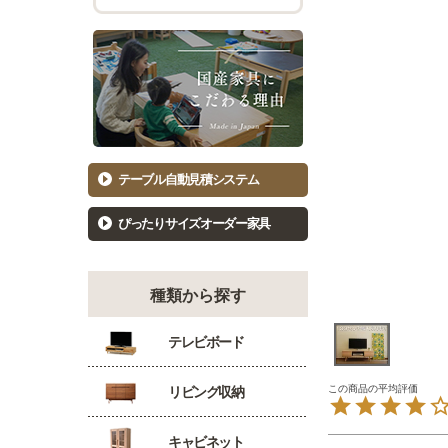
チェスト幅101cm～120cm
バーカウ
着物たんす
ダイニン
もっと見る
キッ
洋服たんす
食器棚81
洋服タンス幅61～80cm
食器棚10
洋服タンス幅81～100cm
キッチン
テーブル自動見積システム
洋服タンス幅101～120cm
カウンタ
ぴったりサイズオーダー家具
種類から探す
テレビボード
リビング収納
キャビネット