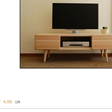
ラグ・カーペット・畳
子ども部
ンター
飾り棚
グセット
本棚・本入れ
和室家具
チン収納
シェルフ
衣類収納
座卓
チェスト
～100cm
茶棚・サイドボード
テーブル椅子
1～120cm
押し入れ収納
デスク
カウンター
ちゃぶ台
２段ベッド
ー下収納
もっと見る
4.00
1