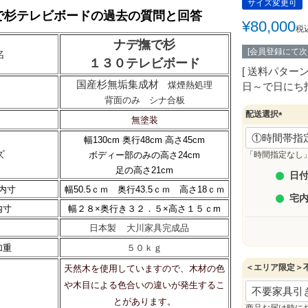
サイズ変更可
で杉テレビボードの過去の質問と回答
¥
80,000
税
ナデ撫で杉
[会員登録にて
名
１３０テレビボード
送料パター
国産杉無垢集成材
煤煙熱処理
日～で日にち
背面のみ シナ合板
配送選択
無塗装
(
幅130cm 奥行48cm 高さ45cm
必
ズ
須
ボディー部のみの高さ24cm
「時間指定なし
)
足の高さ21cm
日付
内寸
幅50.5ｃｍ 奥行43.5ｃｍ 高さ18ｃｍ
宅
内寸
幅２８×奥行き３２．５×高さ１５ｃm
日本製
大川家具完成品
加重
５０ｋｇ
＜エリア限定＞
天然木を使用していますので、木材の色
や木目による色合いの違いが発生するこ
とがあります。