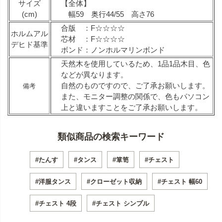
サイズ
【全体】
(cm)
幅59 奥行44/55 高さ76
合版 ：F☆☆☆☆
ホルムアル
芯材 ：F☆☆☆☆
デヒド基準
ボンド：ノンホルマリンボンド
天然木を使用しているため、1品1品木目、色
などが異なります。
自然のものですので、ご了承お願いします。
備考
また、モニター調整の関係で、色もパソコン
上と違いますことをご了承お願いします。
類似商品の検索キーワード
#たんす
#タンス
#箪笥
#チェスト
#洋服タンス
#クローゼット収納
#チェスト 幅60
#チェスト 4段
#チェスト シンプル