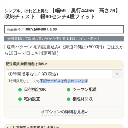
【幅59 奥行44/55 高さ76】
シンプル。けれど上質な
収納チェスト 幅60センチ4段フィット
商品番号
mr007ch60400ｔｈ00
[会員登録にて次回お買い物から使える
3,150
ポイント進呈 ]
送料パターン
宅内設置込み(北海道沖縄は+5000円）ご注文か
ら10日～で日にち指定可能
配送選択(時間指定は有料)
(
必
須
「時間指定なし」でも
下記サービスは含まれています
)
日付指定OK
ツーマン配送
宅内設置
梱包材回収
オプションの詳細を見る
＜エリア限定＞不要家具引き取り