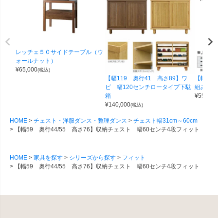
レッチェ５０サイドテーブル（ウ
ォールナット）
¥
65,000
(税込)
【幅119 奥行41 高さ89】ワ
【幅100
ビ 幅120センチロータイプ下駄
組み合わせ
箱
¥
55,000
¥
140,000
(税込)
HOME
チェスト・洋服ダンス・整理ダンス
チェスト幅31cm～60cm
【幅59 奥行44/55 高さ76】収納チェスト 幅60センチ4段フィット
HOME
家具を探す
シリーズから探す
フィット
【幅59 奥行44/55 高さ76】収納チェスト 幅60センチ4段フィット