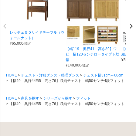
レッチェ５０サイドテーブル（ウ
ォールナット）
¥
65,000
(税込)
【幅119 奥行41 高さ89】ワ
【幅100
ビ 幅120センチロータイプ下駄
組み合わせ
箱
¥
55,000
¥
140,000
(税込)
HOME
チェスト・洋服ダンス・整理ダンス
チェスト幅31cm～60cm
【幅49 奥行44/55 高さ76】収納チェスト 幅50センチ4段フィット
HOME
家具を探す
シリーズから探す
フィット
【幅49 奥行44/55 高さ76】収納チェスト 幅50センチ4段フィット