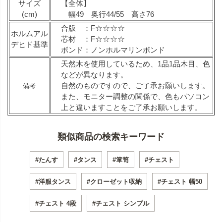
サイズ
【全体】
(cm)
幅49 奥行44/55 高さ76
合版 ：F☆☆☆☆
ホルムアル
芯材 ：F☆☆☆☆
デヒド基準
ボンド：ノンホルマリンボンド
天然木を使用しているため、1品1品木目、色
などが異なります。
自然のものですので、ご了承お願いします。
備考
また、モニター調整の関係で、色もパソコン
上と違いますことをご了承お願いします。
類似商品の検索キーワード
#たんす
#タンス
#箪笥
#チェスト
#洋服タンス
#クローゼット収納
#チェスト 幅50
#チェスト 4段
#チェスト シンプル