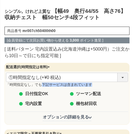
【幅49 奥行44/55 高さ76】
シンプル。けれど上質な
収納チェスト 幅50センチ4段フィット
商品番号
mr007ch50400th00
[会員登録にて次回お買い物から使える
3,000
ポイント進呈 ]
送料パターン
宅内設置込み(北海道沖縄は+5000円）ご注文か
ら10日～で日にち指定可能
配送選択(時間指定は有料)
(
必
須
「時間指定なし」でも
下記サービスは含まれています
)
日付指定OK
ツーマン配送
宅内設置
梱包材回収
オプションの詳細を見る
＜エリア限定＞不要家具引き取り