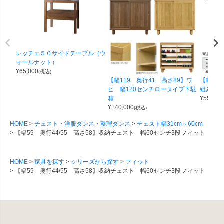
レッチェ５０サイドテーブル（ウ
ォールナット）
¥
65,000
(税込)
【幅119 奥行41 高さ89】ワ
【幅100
ビ 幅120センチロータイプ下駄
組み合わせ
箱
¥
55,000
¥
140,000
(税込)
HOME
チェスト・洋服ダンス・整理ダンス
チェスト幅31cm～60cm
【幅59 奥行44/55 高さ58】収納チェスト 幅60センチ3段フィット
HOME
家具を探す
シリーズから探す
フィット
【幅59 奥行44/55 高さ58】収納チェスト 幅60センチ3段フィット