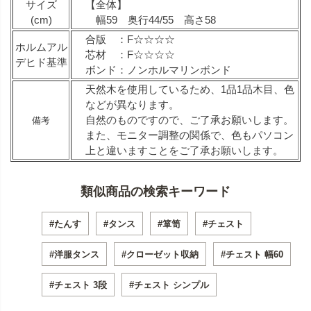
サイズ
【全体】
(cm)
幅59 奥行44/55 高さ58
合版 ：F☆☆☆☆
ホルムアル
芯材 ：F☆☆☆☆
デヒド基準
ボンド：ノンホルマリンボンド
天然木を使用しているため、1品1品木目、色
などが異なります。
自然のものですので、ご了承お願いします。
備考
また、モニター調整の関係で、色もパソコン
上と違いますことをご了承お願いします。
類似商品の検索キーワード
#たんす
#タンス
#箪笥
#チェスト
#洋服タンス
#クローゼット収納
#チェスト 幅60
#チェスト 3段
#チェスト シンプル