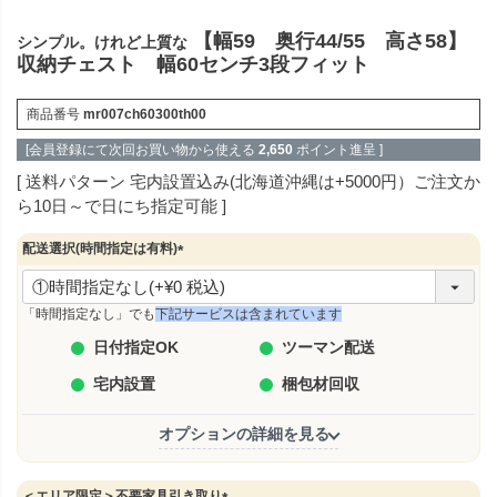
【幅59 奥行44/55 高さ58】
シンプル。けれど上質な
収納チェスト 幅60センチ3段フィット
商品番号
mr007ch60300th00
[会員登録にて次回お買い物から使える
2,650
ポイント進呈 ]
送料パターン
宅内設置込み(北海道沖縄は+5000円）ご注文か
ら10日～で日にち指定可能
配送選択(時間指定は有料)
(
必
須
「時間指定なし」でも
下記サービスは含まれています
)
日付指定OK
ツーマン配送
宅内設置
梱包材回収
オプションの詳細を見る
＜エリア限定＞不要家具引き取り