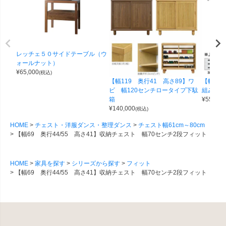
レッチェ５０サイドテーブル（ウ
ォールナット）
¥
65,000
(税込)
【幅119 奥行41 高さ89】ワ
【幅100
ビ 幅120センチロータイプ下駄
組み合わせ
箱
¥
55,000
¥
140,000
(税込)
HOME
チェスト・洋服ダンス・整理ダンス
チェスト幅61cm～80cm
【幅69 奥行44/55 高さ41】収納チェスト 幅70センチ2段フィット
HOME
家具を探す
シリーズから探す
フィット
【幅69 奥行44/55 高さ41】収納チェスト 幅70センチ2段フィット