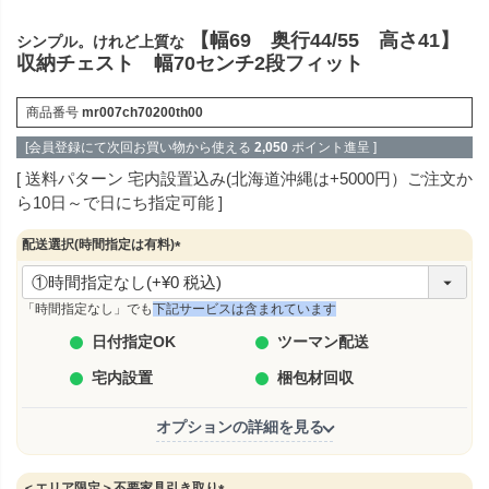
【幅69 奥行44/55 高さ41】
シンプル。けれど上質な
収納チェスト 幅70センチ2段フィット
商品番号
mr007ch70200th00
[会員登録にて次回お買い物から使える
2,050
ポイント進呈 ]
送料パターン
宅内設置込み(北海道沖縄は+5000円）ご注文か
ら10日～で日にち指定可能
配送選択(時間指定は有料)
(
必
須
「時間指定なし」でも
下記サービスは含まれています
)
日付指定OK
ツーマン配送
宅内設置
梱包材回収
オプションの詳細を見る
＜エリア限定＞不要家具引き取り