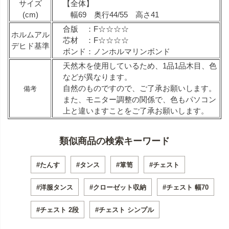
サイズ
【全体】
(cm)
幅69 奥行44/55 高さ41
合版 ：F☆☆☆☆
ホルムアル
芯材 ：F☆☆☆☆
デヒド基準
ボンド：ノンホルマリンボンド
天然木を使用しているため、1品1品木目、色
などが異なります。
自然のものですので、ご了承お願いします。
備考
また、モニター調整の関係で、色もパソコン
上と違いますことをご了承お願いします。
類似商品の検索キーワード
#たんす
#タンス
#箪笥
#チェスト
#洋服タンス
#クローゼット収納
#チェスト 幅70
#チェスト 2段
#チェスト シンプル