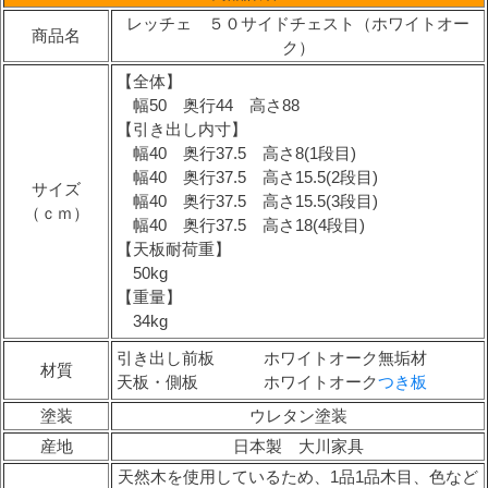
レッチェ ５０サイドチェスト（ホワイトオー
商品名
ク）
【全体】
幅50 奥行44 高さ88
【引き出し内寸】
幅40 奥行37.5 高さ8(1段目)
幅40 奥行37.5 高さ15.5(2段目)
サイズ
幅40 奥行37.5 高さ15.5(3段目)
（ｃｍ）
幅40 奥行37.5 高さ18(4段目)
【天板耐荷重】
50kg
【重量】
34kg
引き出し前板 ホワイトオーク無垢材
材質
天板・側板 ホワイトオーク
つき板
塗装
ウレタン塗装
産地
日本製 大川家具
天然木を使用しているため、1品1品木目、色など