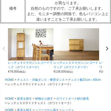
が異なります。
備考
自然のものですので、ご了承お願いします。
また、モニター調整の関係で、色もパソコン上と
違いますことをご了承お願いします。
レッチェ４０マガジンレコードラ
レッチェ１０５マガジンレコード
レッチェ
ック（ホワイトオーク）
ラック（ホワイトオーク）
ワイトオ
¥
78,000
¥
138,000
¥
105,00
(税込)
(税込)
HOME
チェスト・洋服ダンス・整理ダンス
チェスト幅31cm～60cm
レッチェ５０サイドチェスト（ホワイトオーク）
HOME
家具を探す
材種から探す
ホワイトオーク材の家具
レッチェ５０サイドチェスト（ホワイトオーク）
HOME
家具を探す
シリーズから探す
レッチェ