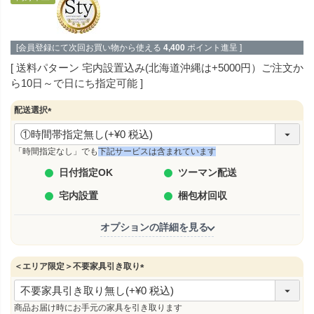
[会員登録にて次回お買い物から使える
4,400
ポイント進呈 ]
送料パターン
宅内設置込み(北海道沖縄は+5000円）ご注文か
ら10日～で日にち指定可能
配送選択
(
必
須
「時間指定なし」でも
下記サービスは含まれています
)
日付指定OK
ツーマン配送
宅内設置
梱包材回収
オプションの詳細を見る
＜エリア限定＞不要家具引き取り
(
必
須
商品お届け時にお手元の家具を引き取ります