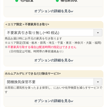
宅内設置
梱包材回収
オプションの詳細を見る
＜エリア限定＞不要家具引き取り
(
必
須
商品お届け時にお手元の家具を引き取ります
)
※エリア限定(茨城・栃木・群馬・埼玉・千葉・東京・神奈川・大阪・福岡)
※
不要家具引取する場合は配送時間の指定はできません
（日付指定は可能。時間帯の事前連絡あり）
オプションの詳細を見る
ホルムアルデヒドできるだけ除去サービス
(
必
須
出荷前に通気性を保ったまま保管し、においや化学物質を減らすサービスで
)
す
オプションの詳細を見る