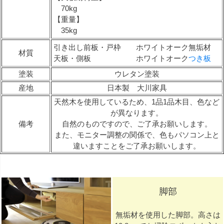
70kg
【重量】
35kg
引き出し前板・戸枠 ホワイトオーク無垢材
材質
天板・側板 ホワイトオーク
つき板
塗装
ウレタン塗装
産地
日本製 大川家具
天然木を使用しているため、1品1品木目、色など
が異なります。
備考
自然のものですので、ご了承お願いします。
また、モニター調整の関係で、色もパソコン上と
違いますことをご了承お願いします。
脚部
無垢材を使用した脚部。高さは