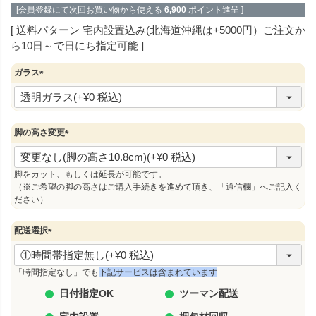
[会員登録にて次回お買い物から使える
6,900
ポイント進呈 ]
送料パターン
宅内設置込み(北海道沖縄は+5000円）ご注文か
ら10日～で日にち指定可能
ガラス
(
必
須
)
脚の高さ変更
(
必
須
脚をカット、もしくは延長が可能です。
)
（※ご希望の脚の高さはご購入手続きを進めて頂き、「通信欄」へご記入く
ださい）
配送選択
(
必
須
「時間指定なし」でも
下記サービスは含まれています
)
日付指定OK
ツーマン配送